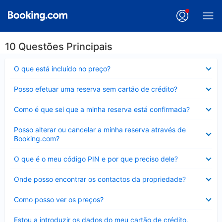
10 Questões Principais
Elemento
O que está incluído no preço?
fechado
Elemento
Posso efetuar uma reserva sem cartão de crédito?
fechado
Elemento
Como é que sei que a minha reserva está confirmada?
fechado
Elemento
Posso alterar ou cancelar a minha reserva através de
fechado
Booking.com?
Elemento
O que é o meu código PIN e por que preciso dele?
fechado
Elemento
Onde posso encontrar os contactos da propriedade?
fechado
Elemento
Como posso ver os preços?
fechado
Elemento
Estou a introduzir os dados do meu cartão de crédito,