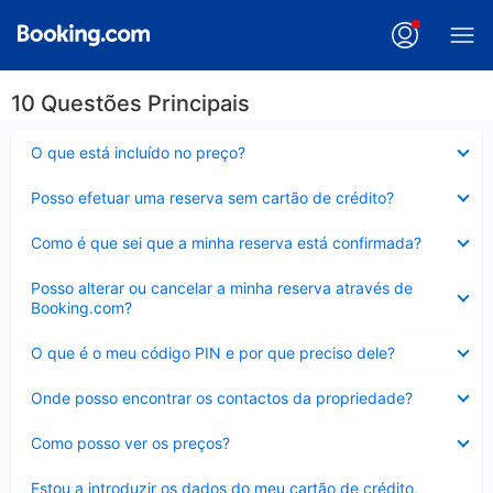
10 Questões Principais
Elemento
O que está incluído no preço?
fechado
Elemento
Posso efetuar uma reserva sem cartão de crédito?
fechado
Elemento
Como é que sei que a minha reserva está confirmada?
fechado
Elemento
Posso alterar ou cancelar a minha reserva através de
fechado
Booking.com?
Elemento
O que é o meu código PIN e por que preciso dele?
fechado
Elemento
Onde posso encontrar os contactos da propriedade?
fechado
Elemento
Como posso ver os preços?
fechado
Elemento
Estou a introduzir os dados do meu cartão de crédito,