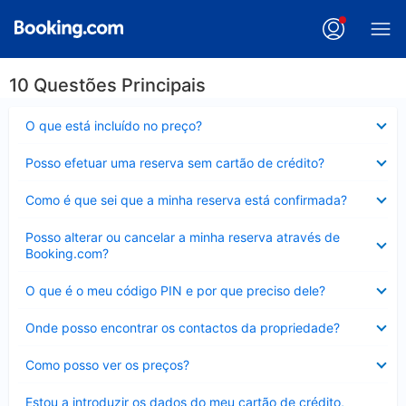
10 Questões Principais
Elemento
O que está incluído no preço?
fechado
Elemento
Posso efetuar uma reserva sem cartão de crédito?
fechado
Elemento
Como é que sei que a minha reserva está confirmada?
fechado
Elemento
Posso alterar ou cancelar a minha reserva através de
fechado
Booking.com?
Elemento
O que é o meu código PIN e por que preciso dele?
fechado
Elemento
Onde posso encontrar os contactos da propriedade?
fechado
Elemento
Como posso ver os preços?
fechado
Elemento
Estou a introduzir os dados do meu cartão de crédito,