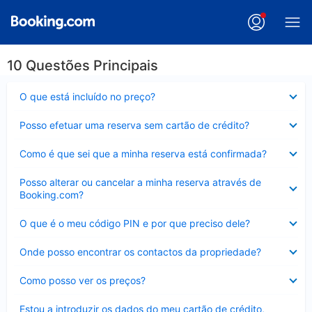
10 Questões Principais
Elemento
O que está incluído no preço?
fechado
Elemento
Posso efetuar uma reserva sem cartão de crédito?
fechado
Elemento
Como é que sei que a minha reserva está confirmada?
fechado
Elemento
Posso alterar ou cancelar a minha reserva através de
fechado
Booking.com?
Elemento
O que é o meu código PIN e por que preciso dele?
fechado
Elemento
Onde posso encontrar os contactos da propriedade?
fechado
Elemento
Como posso ver os preços?
fechado
Elemento
Estou a introduzir os dados do meu cartão de crédito,