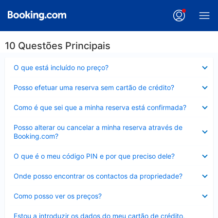
10 Questões Principais
Elemento
O que está incluído no preço?
fechado
Elemento
Posso efetuar uma reserva sem cartão de crédito?
fechado
Elemento
Como é que sei que a minha reserva está confirmada?
fechado
Elemento
Posso alterar ou cancelar a minha reserva através de
fechado
Booking.com?
Elemento
O que é o meu código PIN e por que preciso dele?
fechado
Elemento
Onde posso encontrar os contactos da propriedade?
fechado
Elemento
Como posso ver os preços?
fechado
Elemento
Estou a introduzir os dados do meu cartão de crédito,