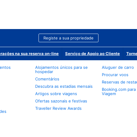
Registe a sua propriedade
erações na sua reserva on-line
Serviço de Apoio ao Cliente
Torne
mentos
Alojamentos únicos para se
Aluguer de carro
hospedar
Procurar voos
Comentários
Reservas de resta
Descubra as estadias mensais
Booking.com para
Artigos sobre viagens
Viagem
Ofertas sazonais e festivas
Traveller Review Awards
des