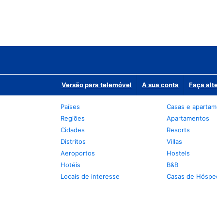
Versão para telemóvel
A sua conta
Faça alt
Países
Casas e aparta
Regiões
Apartamentos
Cidades
Resorts
Distritos
Villas
Aeroportos
Hostels
Hotéis
B&B
Locais de interesse
Casas de Hóspe