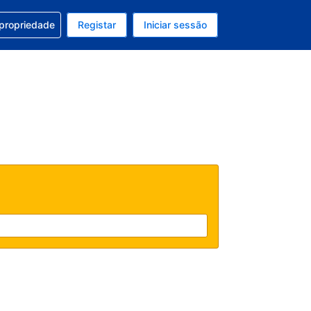
om a sua reserva
 propriedade
Registar
Iniciar sessão
 atual é EUR
u idioma atual é Português