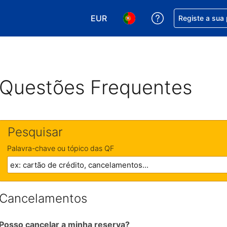
EUR
Obtenha ajuda c
Registe a sua
Escolha a sua moeda. A sua moeda
Escolha o seu idioma. O se
Questões Frequentes
Pesquisar
Palavra-chave ou tópico das QF
Cancelamentos
Posso cancelar a minha reserva?