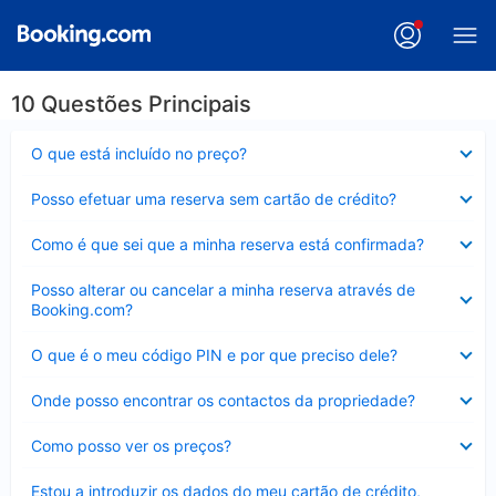
10 Questões Principais
Elemento
O que está incluído no preço?
fechado
Elemento
Posso efetuar uma reserva sem cartão de crédito?
fechado
Elemento
Como é que sei que a minha reserva está confirmada?
fechado
Elemento
Posso alterar ou cancelar a minha reserva através de
fechado
Booking.com?
Elemento
O que é o meu código PIN e por que preciso dele?
fechado
Elemento
Onde posso encontrar os contactos da propriedade?
fechado
Elemento
Como posso ver os preços?
fechado
Elemento
Estou a introduzir os dados do meu cartão de crédito,