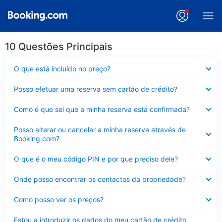
10 Questões Principais
Elemento
O que está incluído no preço?
fechado
Elemento
Posso efetuar uma reserva sem cartão de crédito?
fechado
Elemento
Como é que sei que a minha reserva está confirmada?
fechado
Elemento
Posso alterar ou cancelar a minha reserva através de
fechado
Booking.com?
Elemento
O que é o meu código PIN e por que preciso dele?
fechado
Elemento
Onde posso encontrar os contactos da propriedade?
fechado
Elemento
Como posso ver os preços?
fechado
Elemento
Estou a introduzir os dados do meu cartão de crédito,