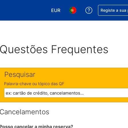
EUR
Obtenha ajuda c
Registe a sua
Escolha a sua moeda. A sua moeda
Escolha o seu idioma. O se
Questões Frequentes
Pesquisar
Palavra-chave ou tópico das QF
Cancelamentos
Posso cancelar a minha reserva?