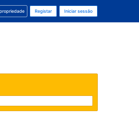
om a sua reserva
 propriedade
Registar
Iniciar sessão
 atual é EUR
u idioma atual é Português