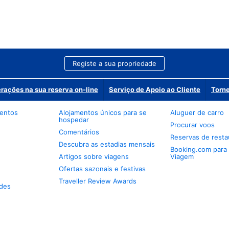
Registe a sua propriedade
erações na sua reserva on-line
Serviço de Apoio ao Cliente
Torne
mentos
Alojamentos únicos para se
Aluguer de carro
hospedar
Procurar voos
Comentários
Reservas de resta
Descubra as estadias mensais
Booking.com para
Artigos sobre viagens
Viagem
Ofertas sazonais e festivas
Traveller Review Awards
des