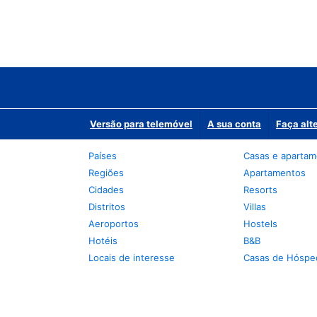
Versão para telemóvel
A sua conta
Faça alt
Países
Casas e aparta
Regiões
Apartamentos
Cidades
Resorts
Distritos
Villas
Aeroportos
Hostels
Hotéis
B&B
Locais de interesse
Casas de Hóspe