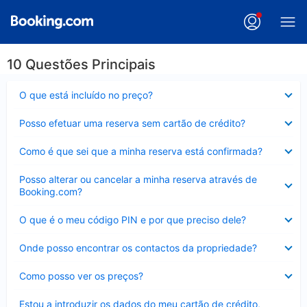
10 Questões Principais
Elemento
O que está incluído no preço?
fechado
Elemento
Posso efetuar uma reserva sem cartão de crédito?
fechado
Elemento
Como é que sei que a minha reserva está confirmada?
fechado
Elemento
Posso alterar ou cancelar a minha reserva através de
fechado
Booking.com?
Elemento
O que é o meu código PIN e por que preciso dele?
fechado
Elemento
Onde posso encontrar os contactos da propriedade?
fechado
Elemento
Como posso ver os preços?
fechado
Elemento
Estou a introduzir os dados do meu cartão de crédito,