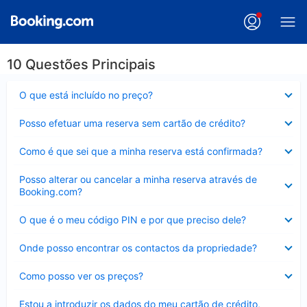
10 Questões Principais
Elemento
O que está incluído no preço?
fechado
Elemento
Posso efetuar uma reserva sem cartão de crédito?
fechado
Elemento
Como é que sei que a minha reserva está confirmada?
fechado
Elemento
Posso alterar ou cancelar a minha reserva através de
fechado
Booking.com?
Elemento
O que é o meu código PIN e por que preciso dele?
fechado
Elemento
Onde posso encontrar os contactos da propriedade?
fechado
Elemento
Como posso ver os preços?
fechado
Elemento
Estou a introduzir os dados do meu cartão de crédito,