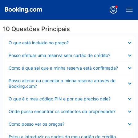
10 Questões Principais
Elemento
O que está incluído no preço?
fechado
Elemento
Posso efetuar uma reserva sem cartão de crédito?
fechado
Elemento
Como é que sei que a minha reserva está confirmada?
fechado
Elemento
Posso alterar ou cancelar a minha reserva através de
fechado
Booking.com?
Elemento
O que é o meu código PIN e por que preciso dele?
fechado
Elemento
Onde posso encontrar os contactos da propriedade?
fechado
Elemento
Como posso ver os preços?
fechado
Elemento
Estou a introduzir os dados do meu cartão de crédito,