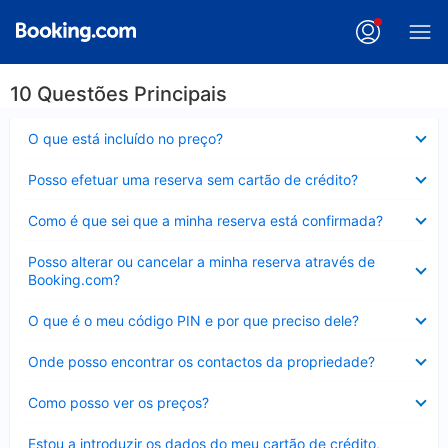
10 Questões Principais
Elemento
O que está incluído no preço?
fechado
Elemento
Posso efetuar uma reserva sem cartão de crédito?
fechado
Elemento
Como é que sei que a minha reserva está confirmada?
fechado
Elemento
Posso alterar ou cancelar a minha reserva através de
fechado
Booking.com?
Elemento
O que é o meu código PIN e por que preciso dele?
fechado
Elemento
Onde posso encontrar os contactos da propriedade?
fechado
Elemento
Como posso ver os preços?
fechado
Elemento
Estou a introduzir os dados do meu cartão de crédito,