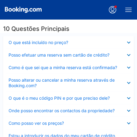
10 Questões Principais
Elemento
O que está incluído no preço?
fechado
Elemento
Posso efetuar uma reserva sem cartão de crédito?
fechado
Elemento
Como é que sei que a minha reserva está confirmada?
fechado
Elemento
Posso alterar ou cancelar a minha reserva através de
fechado
Booking.com?
Elemento
O que é o meu código PIN e por que preciso dele?
fechado
Elemento
Onde posso encontrar os contactos da propriedade?
fechado
Elemento
Como posso ver os preços?
fechado
Elemento
Estou a introduzir os dados do meu cartão de crédito,