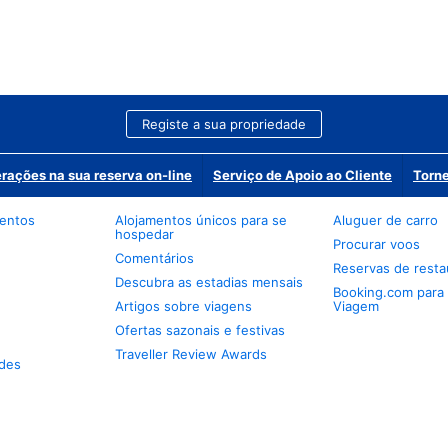
Registe a sua propriedade
erações na sua reserva on-line
Serviço de Apoio ao Cliente
Torne
mentos
Alojamentos únicos para se
Aluguer de carro
hospedar
Procurar voos
Comentários
Reservas de resta
Descubra as estadias mensais
Booking.com para
Artigos sobre viagens
Viagem
Ofertas sazonais e festivas
Traveller Review Awards
des