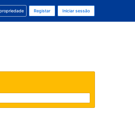
om a sua reserva
 propriedade
Registar
Iniciar sessão
atual é Dólar dos EUA
u idioma atual é Português