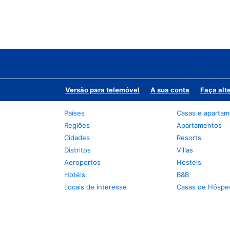
Versão para telemóvel
A sua conta
Faça alt
Países
Casas e aparta
Regiões
Apartamentos
Cidades
Resorts
Distritos
Villas
Aeroportos
Hostels
Hotéis
B&B
Locais de interesse
Casas de Hóspe