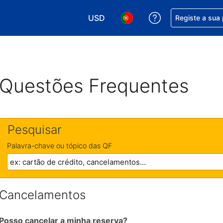
USD
Obtenha ajuda c
Registe a sua
Escolha a sua moeda. A sua moeda 
Escolha o seu idioma. O se
Questões Frequentes
Pesquisar
Palavra-chave ou tópico das QF
Cancelamentos
Posso cancelar a minha reserva?