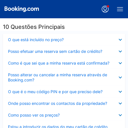
10 Questões Principais
Elemento
O que está incluído no preço?
fechado
Elemento
Posso efetuar uma reserva sem cartão de crédito?
fechado
Elemento
Como é que sei que a minha reserva está confirmada?
fechado
Elemento
Posso alterar ou cancelar a minha reserva através de
fechado
Booking.com?
Elemento
O que é o meu código PIN e por que preciso dele?
fechado
Elemento
Onde posso encontrar os contactos da propriedade?
fechado
Elemento
Como posso ver os preços?
fechado
Elemento
Estou a introduzir os dados do meu cartão de crédito,