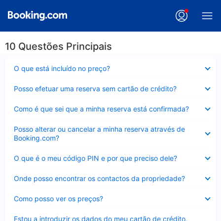
10 Questões Principais
Elemento
O que está incluído no preço?
fechado
Elemento
Posso efetuar uma reserva sem cartão de crédito?
fechado
Elemento
Como é que sei que a minha reserva está confirmada?
fechado
Elemento
Posso alterar ou cancelar a minha reserva através de
fechado
Booking.com?
Elemento
O que é o meu código PIN e por que preciso dele?
fechado
Elemento
Onde posso encontrar os contactos da propriedade?
fechado
Elemento
Como posso ver os preços?
fechado
Elemento
Estou a introduzir os dados do meu cartão de crédito,