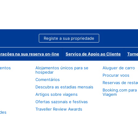
Registe a sua propriedade
erações na sua reserva on-line
Serviço de Apoio ao Cliente
Torne
mentos
Alojamentos únicos para se
Aluguer de carro
hospedar
Procurar voos
Comentários
Reservas de resta
Descubra as estadias mensais
Booking.com para
Artigos sobre viagens
Viagem
Ofertas sazonais e festivas
Traveller Review Awards
des