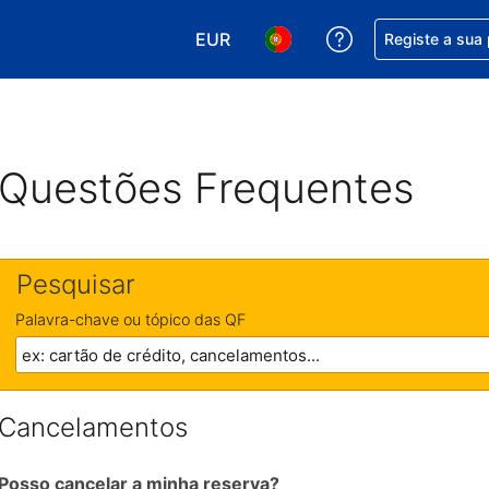
EUR
Obtenha ajuda c
Registe a sua
Escolha a sua moeda. A sua moeda
Escolha o seu idioma. O se
Questões Frequentes
Pesquisar
Palavra-chave ou tópico das QF
Cancelamentos
Posso cancelar a minha reserva?