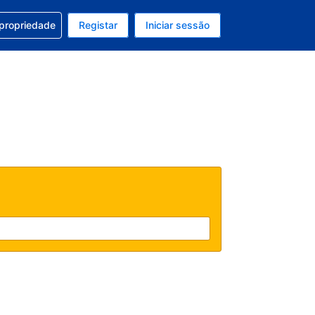
om a sua reserva
 propriedade
Registar
Iniciar sessão
 atual é EUR
u idioma atual é Português