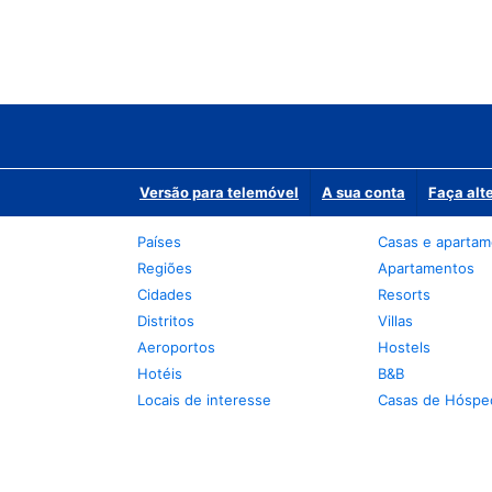
Versão para telemóvel
A sua conta
Faça alt
Países
Casas e aparta
Regiões
Apartamentos
Cidades
Resorts
Distritos
Villas
Aeroportos
Hostels
Hotéis
B&B
Locais de interesse
Casas de Hóspe