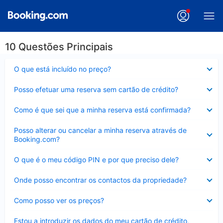
10 Questões Principais
Elemento
O que está incluído no preço?
fechado
Elemento
Posso efetuar uma reserva sem cartão de crédito?
fechado
Elemento
Como é que sei que a minha reserva está confirmada?
fechado
Elemento
Posso alterar ou cancelar a minha reserva através de
fechado
Booking.com?
Elemento
O que é o meu código PIN e por que preciso dele?
fechado
Elemento
Onde posso encontrar os contactos da propriedade?
fechado
Elemento
Como posso ver os preços?
fechado
Elemento
Estou a introduzir os dados do meu cartão de crédito,