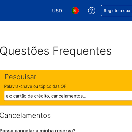
USD
Obtenha ajuda c
Registe a sua
Escolha a sua moeda. A sua moeda 
Escolha o seu idioma. O se
Questões Frequentes
Pesquisar
Palavra-chave ou tópico das QF
Cancelamentos
Posso cancelar a minha reserva?