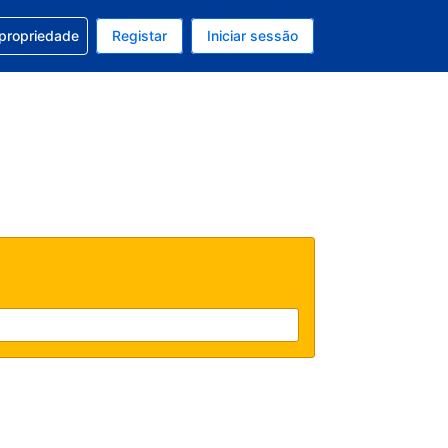
om a sua reserva
 propriedade
Registar
Iniciar sessão
atual é Dólar dos EUA
u idioma atual é Português