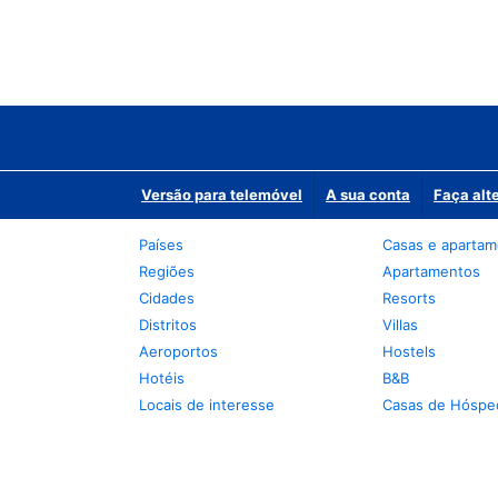
Versão para telemóvel
A sua conta
Faça alt
Países
Casas e aparta
Regiões
Apartamentos
Cidades
Resorts
Distritos
Villas
Aeroportos
Hostels
Hotéis
B&B
Locais de interesse
Casas de Hóspe