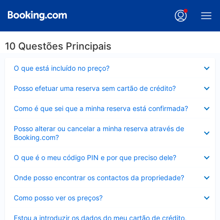
10 Questões Principais
Elemento
O que está incluído no preço?
fechado
Elemento
Posso efetuar uma reserva sem cartão de crédito?
fechado
Elemento
Como é que sei que a minha reserva está confirmada?
fechado
Elemento
Posso alterar ou cancelar a minha reserva através de
fechado
Booking.com?
Elemento
O que é o meu código PIN e por que preciso dele?
fechado
Elemento
Onde posso encontrar os contactos da propriedade?
fechado
Elemento
Como posso ver os preços?
fechado
Elemento
Estou a introduzir os dados do meu cartão de crédito,