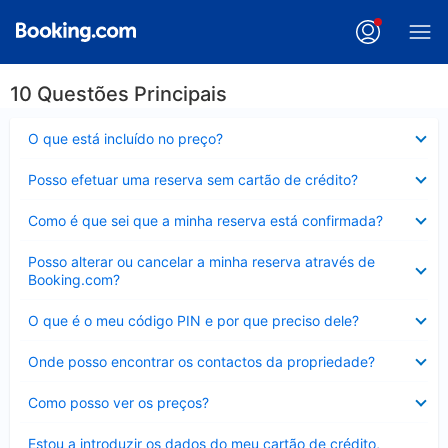
10 Questões Principais
Elemento
O que está incluído no preço?
fechado
Elemento
Posso efetuar uma reserva sem cartão de crédito?
fechado
Elemento
Como é que sei que a minha reserva está confirmada?
fechado
Elemento
Posso alterar ou cancelar a minha reserva através de
fechado
Booking.com?
Elemento
O que é o meu código PIN e por que preciso dele?
fechado
Elemento
Onde posso encontrar os contactos da propriedade?
fechado
Elemento
Como posso ver os preços?
fechado
Elemento
Estou a introduzir os dados do meu cartão de crédito,