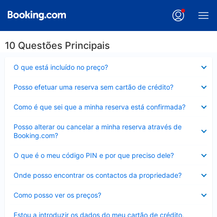
10 Questões Principais
Elemento
O que está incluído no preço?
fechado
Elemento
Posso efetuar uma reserva sem cartão de crédito?
fechado
Elemento
Como é que sei que a minha reserva está confirmada?
fechado
Elemento
Posso alterar ou cancelar a minha reserva através de
fechado
Booking.com?
Elemento
O que é o meu código PIN e por que preciso dele?
fechado
Elemento
Onde posso encontrar os contactos da propriedade?
fechado
Elemento
Como posso ver os preços?
fechado
Elemento
Estou a introduzir os dados do meu cartão de crédito,