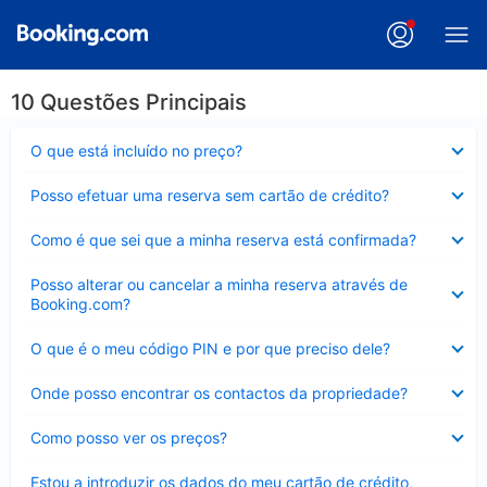
10 Questões Principais
Elemento
O que está incluído no preço?
fechado
Elemento
Posso efetuar uma reserva sem cartão de crédito?
fechado
Elemento
Como é que sei que a minha reserva está confirmada?
fechado
Elemento
Posso alterar ou cancelar a minha reserva através de
fechado
Booking.com?
Elemento
O que é o meu código PIN e por que preciso dele?
fechado
Elemento
Onde posso encontrar os contactos da propriedade?
fechado
Elemento
Como posso ver os preços?
fechado
Elemento
Estou a introduzir os dados do meu cartão de crédito,