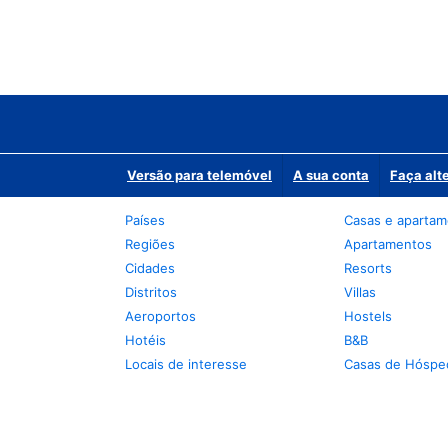
Versão para telemóvel
A sua conta
Faça alt
Países
Casas e aparta
Regiões
Apartamentos
Cidades
Resorts
Distritos
Villas
Aeroportos
Hostels
Hotéis
B&B
Locais de interesse
Casas de Hóspe