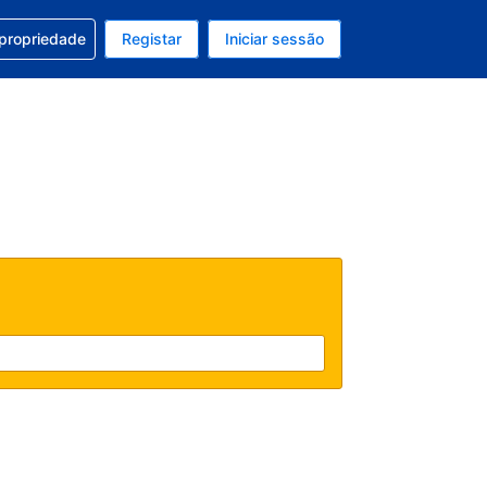
om a sua reserva
 propriedade
Registar
Iniciar sessão
atual é Dólar dos EUA
u idioma atual é Português