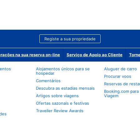
Registe a sua propriedade
erações na sua reserva on-line
Serviço de Apoio ao Cliente
Torne
mentos
Alojamentos únicos para se
Aluguer de carro
hospedar
Procurar voos
Comentários
Reservas de resta
Descubra as estadias mensais
Booking.com para
Artigos sobre viagens
Viagem
Ofertas sazonais e festivas
Traveller Review Awards
des