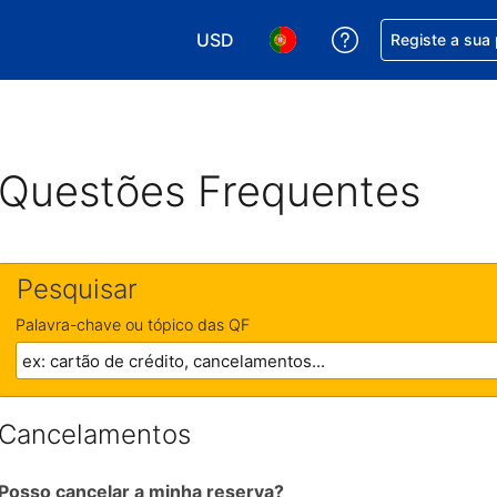
USD
Obtenha ajuda c
Registe a sua
Escolha a sua moeda. A sua moeda 
Escolha o seu idioma. O se
Questões Frequentes
Pesquisar
Palavra-chave ou tópico das QF
Cancelamentos
Posso cancelar a minha reserva?