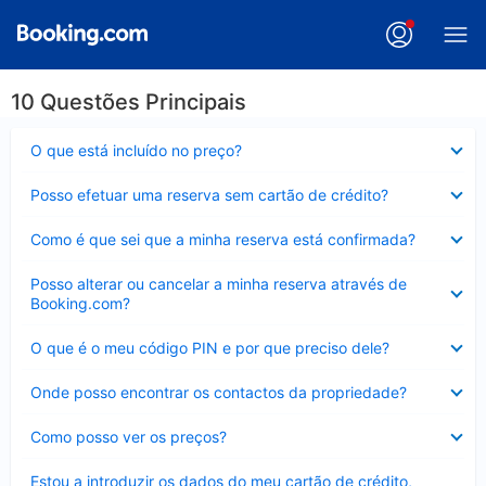
10 Questões Principais
Elemento
O que está incluído no preço?
fechado
Elemento
Posso efetuar uma reserva sem cartão de crédito?
fechado
Elemento
Como é que sei que a minha reserva está confirmada?
fechado
Elemento
Posso alterar ou cancelar a minha reserva através de
fechado
Booking.com?
Elemento
O que é o meu código PIN e por que preciso dele?
fechado
Elemento
Onde posso encontrar os contactos da propriedade?
fechado
Elemento
Como posso ver os preços?
fechado
Elemento
Estou a introduzir os dados do meu cartão de crédito,