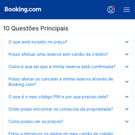
10 Questões Principais
Elemento
O que está incluído no preço?
fechado
Elemento
Posso efetuar uma reserva sem cartão de crédito?
fechado
Elemento
Como é que sei que a minha reserva está confirmada?
fechado
Elemento
Posso alterar ou cancelar a minha reserva através de
fechado
Booking.com?
Elemento
O que é o meu código PIN e por que preciso dele?
fechado
Elemento
Onde posso encontrar os contactos da propriedade?
fechado
Elemento
Como posso ver os preços?
fechado
Elemento
Estou a introduzir os dados do meu cartão de crédito,