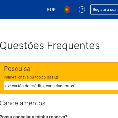
EUR
Obtenha ajuda c
Registe a sua
Escolha a sua moeda. A sua moeda
Escolha o seu idioma. O se
Questões Frequentes
Pesquisar
Palavra-chave ou tópico das QF
Cancelamentos
Posso cancelar a minha reserva?