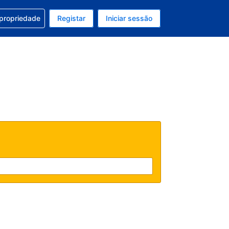
om a sua reserva
 propriedade
Registar
Iniciar sessão
 atual é EUR
u idioma atual é Português