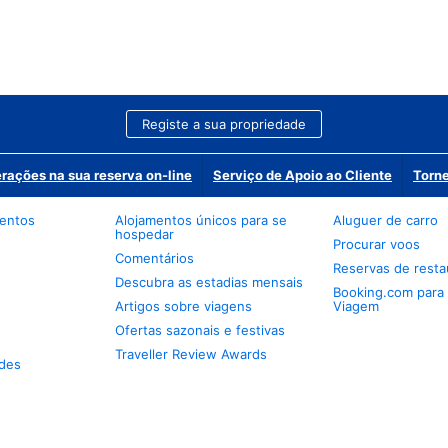
Registe a sua propriedade
erações na sua reserva on-line
Serviço de Apoio ao Cliente
Torne
mentos
Alojamentos únicos para se
Aluguer de carro
hospedar
Procurar voos
Comentários
Reservas de resta
Descubra as estadias mensais
Booking.com para
Artigos sobre viagens
Viagem
Ofertas sazonais e festivas
Traveller Review Awards
des