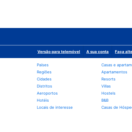
Versão para telemóvel
A sua conta
Faça alt
Países
Casas e aparta
Regiões
Apartamentos
Cidades
Resorts
Distritos
Villas
Aeroportos
Hostels
Hotéis
B&B
Locais de interesse
Casas de Hóspe