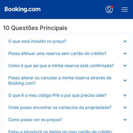
10 Questões Principais
Elemento
O que está incluído no preço?
fechado
Elemento
Posso efetuar uma reserva sem cartão de crédito?
fechado
Elemento
Como é que sei que a minha reserva está confirmada?
fechado
Elemento
Posso alterar ou cancelar a minha reserva através de
fechado
Booking.com?
Elemento
O que é o meu código PIN e por que preciso dele?
fechado
Elemento
Onde posso encontrar os contactos da propriedade?
fechado
Elemento
Como posso ver os preços?
fechado
Elemento
Estou a introduzir os dados do meu cartão de crédito,