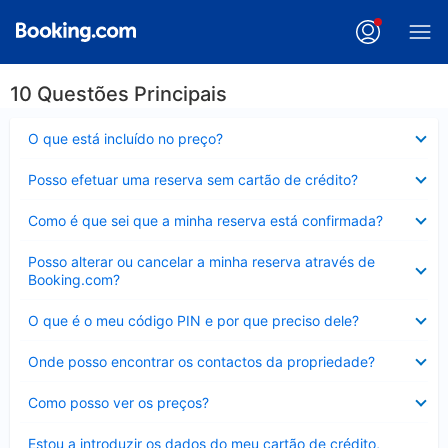
10 Questões Principais
Elemento
O que está incluído no preço?
fechado
Elemento
Posso efetuar uma reserva sem cartão de crédito?
fechado
Elemento
Como é que sei que a minha reserva está confirmada?
fechado
Elemento
Posso alterar ou cancelar a minha reserva através de
fechado
Booking.com?
Elemento
O que é o meu código PIN e por que preciso dele?
fechado
Elemento
Onde posso encontrar os contactos da propriedade?
fechado
Elemento
Como posso ver os preços?
fechado
Elemento
Estou a introduzir os dados do meu cartão de crédito,