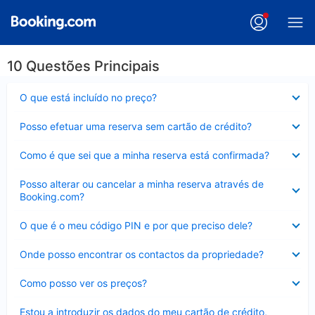
10 Questões Principais
Elemento
O que está incluído no preço?
fechado
Elemento
Posso efetuar uma reserva sem cartão de crédito?
fechado
Elemento
Como é que sei que a minha reserva está confirmada?
fechado
Elemento
Posso alterar ou cancelar a minha reserva através de
fechado
Booking.com?
Elemento
O que é o meu código PIN e por que preciso dele?
fechado
Elemento
Onde posso encontrar os contactos da propriedade?
fechado
Elemento
Como posso ver os preços?
fechado
Elemento
Estou a introduzir os dados do meu cartão de crédito,