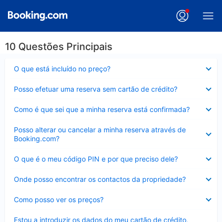
10 Questões Principais
Elemento
O que está incluído no preço?
fechado
Elemento
Posso efetuar uma reserva sem cartão de crédito?
fechado
Elemento
Como é que sei que a minha reserva está confirmada?
fechado
Elemento
Posso alterar ou cancelar a minha reserva através de
fechado
Booking.com?
Elemento
O que é o meu código PIN e por que preciso dele?
fechado
Elemento
Onde posso encontrar os contactos da propriedade?
fechado
Elemento
Como posso ver os preços?
fechado
Elemento
Estou a introduzir os dados do meu cartão de crédito,