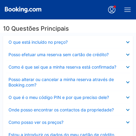
10 Questões Principais
Elemento
O que está incluído no preço?
fechado
Elemento
Posso efetuar uma reserva sem cartão de crédito?
fechado
Elemento
Como é que sei que a minha reserva está confirmada?
fechado
Elemento
Posso alterar ou cancelar a minha reserva através de
fechado
Booking.com?
Elemento
O que é o meu código PIN e por que preciso dele?
fechado
Elemento
Onde posso encontrar os contactos da propriedade?
fechado
Elemento
Como posso ver os preços?
fechado
Elemento
Estou a introduzir os dados do meu cartão de crédito,