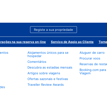
Registe a sua propriedade
erações na sua reserva on-line
Serviço de Apoio ao Cliente
Torne
mentos
Alojamentos únicos para se
Aluguer de carro
hospedar
Procurar voos
Comentários
Reservas de resta
Descubra as estadias mensais
Booking.com para
Artigos sobre viagens
Viagem
Ofertas sazonais e festivas
Traveller Review Awards
des