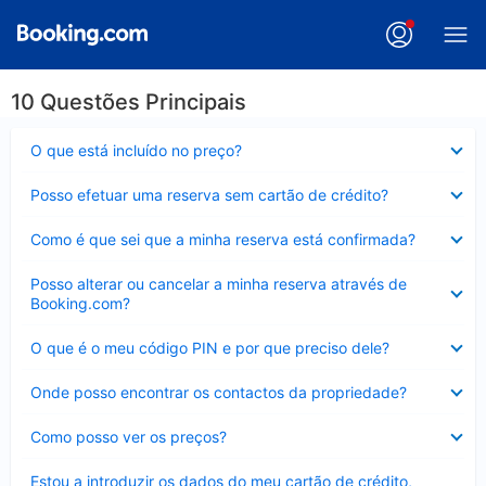
10 Questões Principais
Elemento
O que está incluído no preço?
fechado
Elemento
Posso efetuar uma reserva sem cartão de crédito?
fechado
Elemento
Como é que sei que a minha reserva está confirmada?
fechado
Elemento
Posso alterar ou cancelar a minha reserva através de
fechado
Booking.com?
Elemento
O que é o meu código PIN e por que preciso dele?
fechado
Elemento
Onde posso encontrar os contactos da propriedade?
fechado
Elemento
Como posso ver os preços?
fechado
Elemento
Estou a introduzir os dados do meu cartão de crédito,