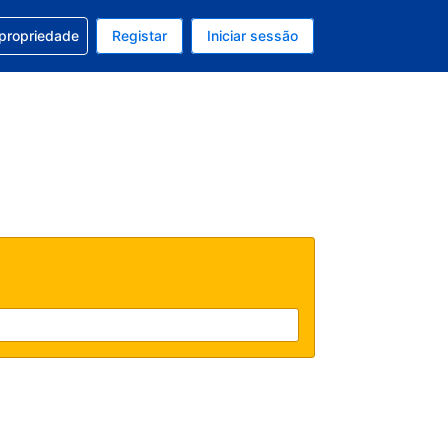
om a sua reserva
 propriedade
Registar
Iniciar sessão
 atual é EUR
u idioma atual é Português