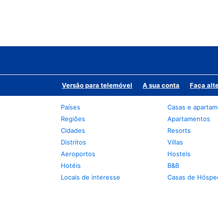
Versão para telemóvel
A sua conta
Faça alt
Países
Casas e aparta
Regiões
Apartamentos
Cidades
Resorts
Distritos
Villas
Aeroportos
Hostels
Hotéis
B&B
Locais de interesse
Casas de Hóspe