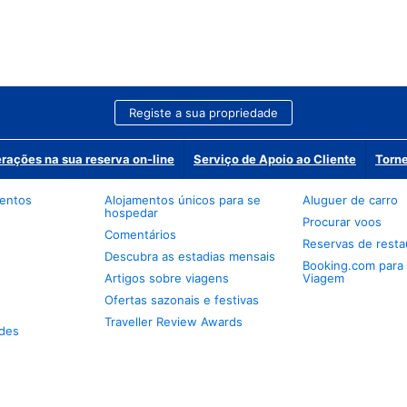
Registe a sua propriedade
erações na sua reserva on-line
Serviço de Apoio ao Cliente
Torne
mentos
Alojamentos únicos para se
Aluguer de carro
hospedar
Procurar voos
Comentários
Reservas de resta
Descubra as estadias mensais
Booking.com para
Artigos sobre viagens
Viagem
Ofertas sazonais e festivas
Traveller Review Awards
des