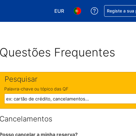
EUR
Obtenha ajuda c
Registe a sua
Escolha a sua moeda. A sua moeda
Escolha o seu idioma. O se
Questões Frequentes
Pesquisar
Palavra-chave ou tópico das QF
Cancelamentos
Posso cancelar a minha reserva?