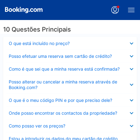
10 Questões Principais
Elemento
O que está incluído no preço?
fechado
Elemento
Posso efetuar uma reserva sem cartão de crédito?
fechado
Elemento
Como é que sei que a minha reserva está confirmada?
fechado
Elemento
Posso alterar ou cancelar a minha reserva através de
fechado
Booking.com?
Elemento
O que é o meu código PIN e por que preciso dele?
fechado
Elemento
Onde posso encontrar os contactos da propriedade?
fechado
Elemento
Como posso ver os preços?
fechado
Elemento
Estou a introduzir os dados do meu cartão de crédito,