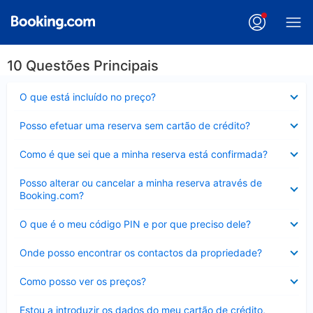
10 Questões Principais
Elemento
O que está incluído no preço?
fechado
Elemento
Posso efetuar uma reserva sem cartão de crédito?
fechado
Elemento
Como é que sei que a minha reserva está confirmada?
fechado
Elemento
Posso alterar ou cancelar a minha reserva através de
fechado
Booking.com?
Elemento
O que é o meu código PIN e por que preciso dele?
fechado
Elemento
Onde posso encontrar os contactos da propriedade?
fechado
Elemento
Como posso ver os preços?
fechado
Elemento
Estou a introduzir os dados do meu cartão de crédito,