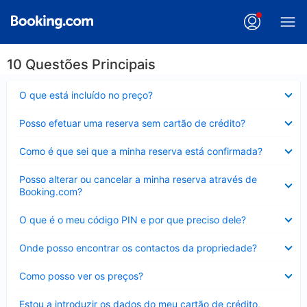
10 Questões Principais
Elemento
O que está incluído no preço?
fechado
Elemento
Posso efetuar uma reserva sem cartão de crédito?
fechado
Elemento
Como é que sei que a minha reserva está confirmada?
fechado
Elemento
Posso alterar ou cancelar a minha reserva através de
fechado
Booking.com?
Elemento
O que é o meu código PIN e por que preciso dele?
fechado
Elemento
Onde posso encontrar os contactos da propriedade?
fechado
Elemento
Como posso ver os preços?
fechado
Elemento
Estou a introduzir os dados do meu cartão de crédito,