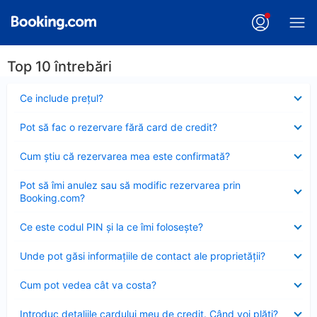
Top 10 întrebări
Element
Ce include preţul?
închis
Element
Pot să fac o rezervare fără card de credit?
închis
Element
Cum ştiu că rezervarea mea este confirmată?
închis
Element
Pot să îmi anulez sau să modific rezervarea prin
închis
Booking.com?
Element
Ce este codul PIN şi la ce îmi foloseşte?
închis
Element
Unde pot găsi informațiile de contact ale proprietății?
închis
Element
Cum pot vedea cât va costa?
închis
Element
Introduc detaliile cardului meu de credit. Când voi plăti?