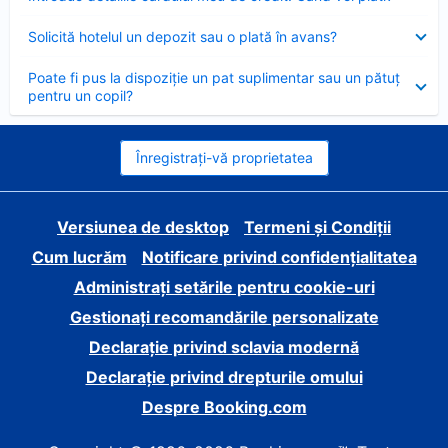
închis
Element
Solicită hotelul un depozit sau o plată în avans?
închis
Element
Poate fi pus la dispoziție un pat suplimentar sau un pătuț
închis
pentru un copil?
Înregistrați-vă proprietatea
Versiunea de desktop
Termeni și Condiții
Cum lucrăm
Notificare privind confidențialitatea
Administrați setările pentru cookie-uri
Gestionați recomandările personalizate
Declarație privind sclavia modernă
Declarație privind drepturile omului
Despre Booking.com