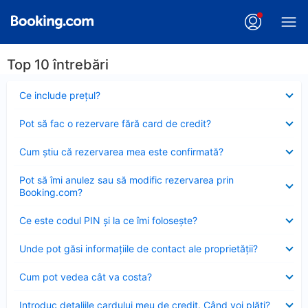
Top 10 întrebări
Element
Ce include preţul?
închis
Element
Pot să fac o rezervare fără card de credit?
închis
Element
Cum ştiu că rezervarea mea este confirmată?
închis
Element
Pot să îmi anulez sau să modific rezervarea prin
închis
Booking.com?
Element
Ce este codul PIN şi la ce îmi foloseşte?
închis
Element
Unde pot găsi informațiile de contact ale proprietății?
închis
Element
Cum pot vedea cât va costa?
închis
Element
Introduc detaliile cardului meu de credit. Când voi plăti?