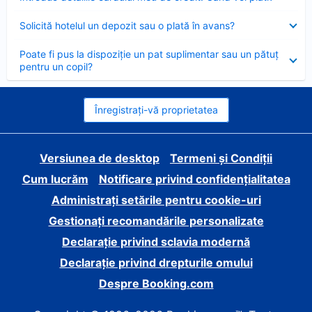
închis
Element
Solicită hotelul un depozit sau o plată în avans?
închis
Element
Poate fi pus la dispoziție un pat suplimentar sau un pătuț
închis
pentru un copil?
Înregistrați-vă proprietatea
Versiunea de desktop
Termeni și Condiții
Cum lucrăm
Notificare privind confidențialitatea
Administrați setările pentru cookie-uri
Gestionați recomandările personalizate
Declarație privind sclavia modernă
Declarație privind drepturile omului
Despre Booking.com