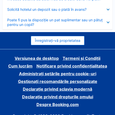
închis
Element
Solicită hotelul un depozit sau o plată în avans?
închis
Element
Poate fi pus la dispoziție un pat suplimentar sau un pătuț
închis
pentru un copil?
Înregistrați-vă proprietatea
Versiunea de desktop
Termeni și Condiții
Cum lucrăm
Notificare privind confidențialitatea
Administrați setările pentru cookie-uri
Gestionați recomandările personalizate
Declarație privind sclavia modernă
Declarație privind drepturile omului
Despre Booking.com