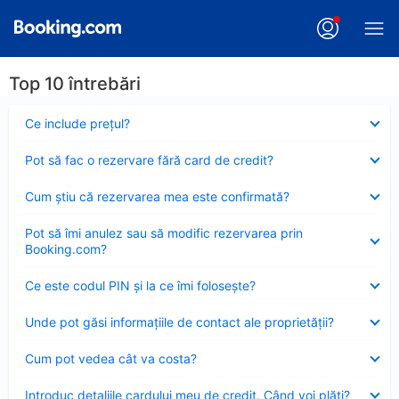
Top 10 întrebări
Element
Ce include preţul?
închis
Element
Pot să fac o rezervare fără card de credit?
închis
Element
Cum ştiu că rezervarea mea este confirmată?
închis
Element
Pot să îmi anulez sau să modific rezervarea prin
închis
Booking.com?
Element
Ce este codul PIN şi la ce îmi foloseşte?
închis
Element
Unde pot găsi informațiile de contact ale proprietății?
închis
Element
Cum pot vedea cât va costa?
închis
Element
Introduc detaliile cardului meu de credit. Când voi plăti?