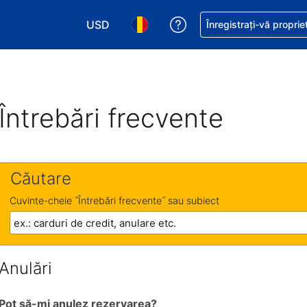
USD
Primiți asistență cu pri
Înregistrați-vă proprie
Alegeţi moneda. Moneda actuală este Dol
Alegeți limba. Limba actuală est
Întrebări frecvente
Căutare
Cuvinte-cheie ˝Întrebări frecvente˝ sau subiect
Anulări
Pot să-mi anulez rezervarea?