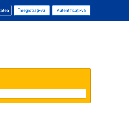
vire la rezervarea dvs.
tatea
Înregistrați-vă
Autentificați-vă
ar american
e Română