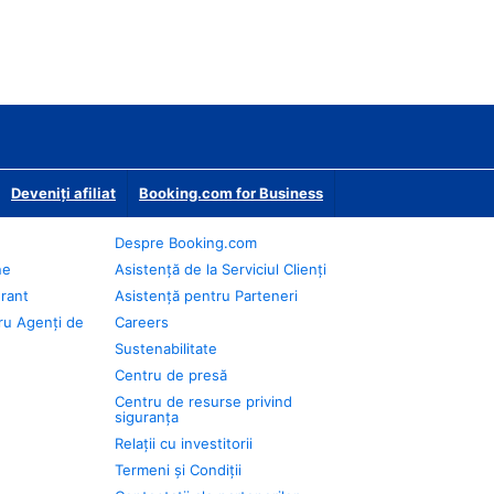
Deveniţi afiliat
Booking.com for Business
Despre Booking.com
ne
Asistență de la Serviciul Clienți
urant
Asistență pentru Parteneri
ru Agenți de
Careers
Sustenabilitate
Centru de presă
Centru de resurse privind
siguranța
Relații cu investitorii
Termeni și Condiții