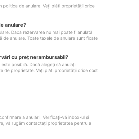
politica de anulare. Veți plăti proprietății orice
de anulare?
nulare. Dacă rezervarea nu mai poate fi anulată
xă de anulare. Toate taxele de anulare sunt fixate
rvări cu preţ nerambursabil?
 este posibilă. Dacă alegeți să anulați
 de proprietate. Veți plăti proprietății orice cost
onfirmare a anulării. Verificați-vă inbox-ul și
ore, vă rugăm contactați proprietatea pentru a