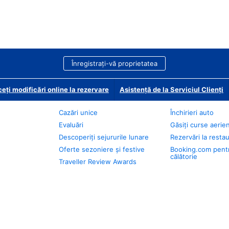
Înregistrați-vă proprietatea
eți modificări online la rezervare
Asistență de la Serviciul Clienți
Cazări unice
Închirieri auto
Evaluări
Găsiți curse aerie
Descoperiți sejururile lunare
Rezervări la resta
Oferte sezoniere și festive
Booking.com pent
călătorie
Traveller Review Awards