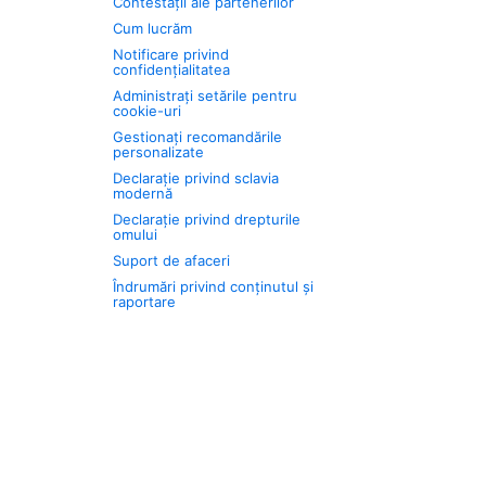
Contestații ale partenerilor
Cum lucrăm
Notificare privind
confidențialitatea
Administrați setările pentru
cookie-uri
Gestionați recomandările
personalizate
Declarație privind sclavia
modernă
Declarație privind drepturile
omului
Suport de afaceri
Îndrumări privind conținutul și
raportare