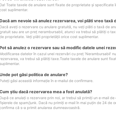
Da! Toate taxele de anulare sunt fixate de proprietate și specificate în 
cost suplimentar.
Dacă am nevoie să anulez rezervarea, voi plăti vreo taxă 
Dacă aveți o rezervare cu anulare gratuită, nu veți plăti o taxă de a
gratuit sau are un preț nerambursabil, atunci va trebui să plătiți o ta
de proprietate. Veți plăti proprietății orice cost suplimentar.
Pot să anulez o rezervare sau să modific datele unei reze
Modificarea datelor în cazul unei rezervări cu preț ‘Nerambursabil’ nu
rezervarea, va trebui să plătiți taxe.Toate taxele de anulare sunt fixate
suplimentar.
Unde pot găsi politica de anulare?
Puteți găsi această informație în e-mailul de confirmare.
Cum ştiu dacă rezervarea mea a fost anulată?
După ce anulați o rezervare prin noi, ar trebui să primiți un e-mail de c
fișierele de spam/junk. Dacă nu primiți e-mail în mai puțin de 24 de 
confirma că s-a primit anularea dumneavoastră.