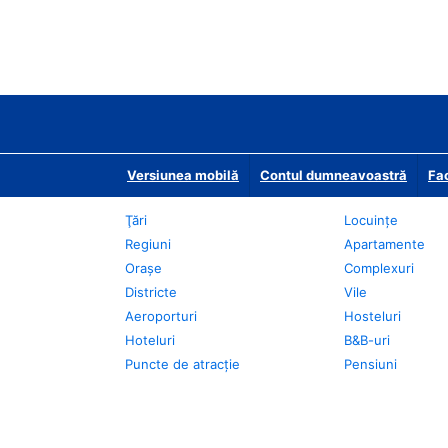
Versiunea mobilă
Contul dumneavoastră
Fac
Ţări
Locuințe
Regiuni
Apartamente
Oraşe
Complexuri
Districte
Vile
Aeroporturi
Hosteluri
Hoteluri
B&B-uri
Puncte de atracţie
Pensiuni