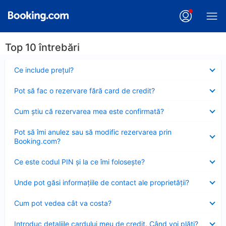
Top 10 întrebări
Element
Ce include preţul?
închis
Element
Pot să fac o rezervare fără card de credit?
închis
Element
Cum ştiu că rezervarea mea este confirmată?
închis
Element
Pot să îmi anulez sau să modific rezervarea prin
închis
Booking.com?
Element
Ce este codul PIN şi la ce îmi foloseşte?
închis
Element
Unde pot găsi informațiile de contact ale proprietății?
închis
Element
Cum pot vedea cât va costa?
închis
Element
Introduc detaliile cardului meu de credit. Când voi plăti?