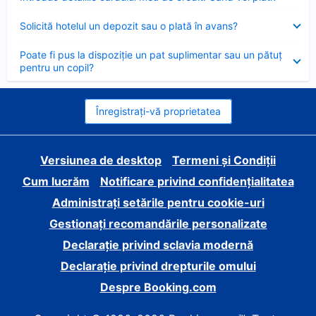
închis
Element
Solicită hotelul un depozit sau o plată în avans?
închis
Element
Poate fi pus la dispoziție un pat suplimentar sau un pătuț
închis
pentru un copil?
Înregistrați-vă proprietatea
Versiunea de desktop
Termeni și Condiții
Cum lucrăm
Notificare privind confidențialitatea
Administrați setările pentru cookie-uri
Gestionați recomandările personalizate
Declarație privind sclavia modernă
Declarație privind drepturile omului
Despre Booking.com