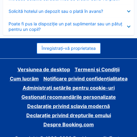
închis
Element
Solicită hotelul un depozit sau o plată în avans?
închis
Element
Poate fi pus la dispoziție un pat suplimentar sau un pătuț
închis
pentru un copil?
Înregistrați-vă proprietatea
Versiunea de desktop
Termeni și Condiții
Cum lucrăm
Notificare privind confidențialitatea
Administrați setările pentru cookie-uri
Gestionați recomandările personalizate
Declarație privind sclavia modernă
Declarație privind drepturile omului
Despre Booking.com