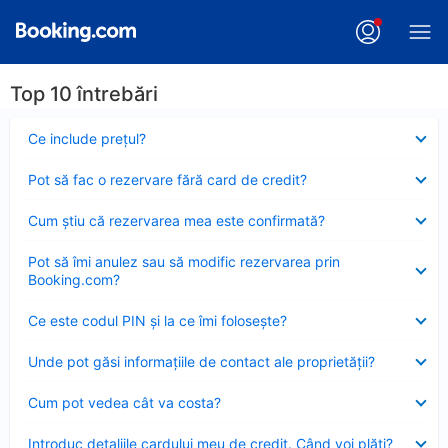
Top 10 întrebări
Element
Ce include preţul?
închis
Element
Pot să fac o rezervare fără card de credit?
închis
Element
Cum ştiu că rezervarea mea este confirmată?
închis
Element
Pot să îmi anulez sau să modific rezervarea prin
închis
Booking.com?
Element
Ce este codul PIN şi la ce îmi foloseşte?
închis
Element
Unde pot găsi informațiile de contact ale proprietății?
închis
Element
Cum pot vedea cât va costa?
închis
Element
Introduc detaliile cardului meu de credit. Când voi plăti?