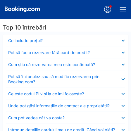
Top 10 întrebări
Element
Ce include preţul?
închis
Element
Pot să fac o rezervare fără card de credit?
închis
Element
Cum ştiu că rezervarea mea este confirmată?
închis
Element
Pot să îmi anulez sau să modific rezervarea prin
închis
Booking.com?
Element
Ce este codul PIN şi la ce îmi foloseşte?
închis
Element
Unde pot găsi informațiile de contact ale proprietății?
închis
Element
Cum pot vedea cât va costa?
închis
Element
Introduc detaliile cardului meu de credit. Când voi plăti?