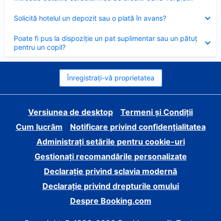
închis
Element
Solicită hotelul un depozit sau o plată în avans?
închis
Element
Poate fi pus la dispoziție un pat suplimentar sau un pătuț
închis
pentru un copil?
Înregistrați-vă proprietatea
Versiunea de desktop
Termeni și Condiții
Cum lucrăm
Notificare privind confidențialitatea
Administrați setările pentru cookie-uri
Gestionați recomandările personalizate
Declarație privind sclavia modernă
Declarație privind drepturile omului
Despre Booking.com