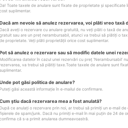
Da! Toate taxele de anulare sunt fixate de proprietate și specificate în 
cost suplimentar.
Dacă am nevoie să anulez rezervarea, voi plăti vreo taxă 
Dacă aveți o rezervare cu anulare gratuită, nu veți plăti o taxă de a
gratuit sau are un preț nerambursabil, atunci va trebui să plătiți o ta
de proprietate. Veți plăti proprietății orice cost suplimentar.
Pot să anulez o rezervare sau să modific datele unei reze
Modificarea datelor în cazul unei rezervări cu preț ‘Nerambursabil’ nu
rezervarea, va trebui să plătiți taxe.Toate taxele de anulare sunt fixate
suplimentar.
Unde pot găsi politica de anulare?
Puteți găsi această informație în e-mailul de confirmare.
Cum ştiu dacă rezervarea mea a fost anulată?
După ce anulați o rezervare prin noi, ar trebui să primiți un e-mail de c
fișierele de spam/junk. Dacă nu primiți e-mail în mai puțin de 24 de 
confirma că s-a primit anularea dumneavoastră.