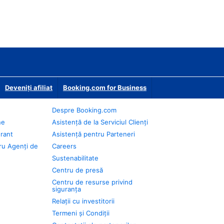
Deveniţi afiliat
Booking.com for Business
Despre Booking.com
ne
Asistență de la Serviciul Clienți
urant
Asistență pentru Parteneri
ru Agenți de
Careers
Sustenabilitate
Centru de presă
Centru de resurse privind
siguranța
Relații cu investitorii
Termeni și Condiții