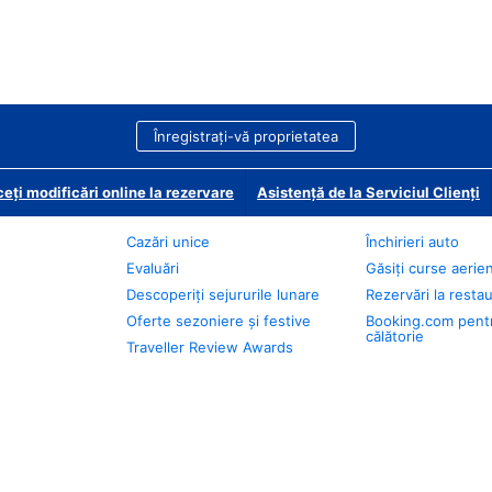
Înregistrați-vă proprietatea
eți modificări online la rezervare
Asistență de la Serviciul Clienți
Cazări unice
Închirieri auto
Evaluări
Găsiți curse aerie
Descoperiți sejururile lunare
Rezervări la resta
Oferte sezoniere și festive
Booking.com pent
călătorie
Traveller Review Awards