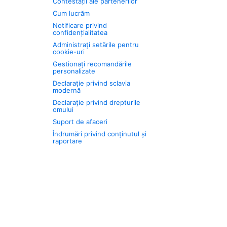
Contestații ale partenerilor
Cum lucrăm
Notificare privind
confidențialitatea
Administrați setările pentru
cookie-uri
Gestionați recomandările
personalizate
Declarație privind sclavia
modernă
Declarație privind drepturile
omului
Suport de afaceri
Îndrumări privind conținutul și
raportare