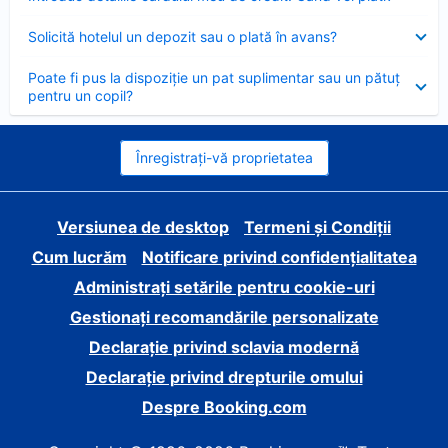
închis
Element
Solicită hotelul un depozit sau o plată în avans?
închis
Element
Poate fi pus la dispoziție un pat suplimentar sau un pătuț
închis
pentru un copil?
Înregistrați-vă proprietatea
Versiunea de desktop
Termeni și Condiții
Cum lucrăm
Notificare privind confidențialitatea
Administrați setările pentru cookie-uri
Gestionați recomandările personalizate
Declarație privind sclavia modernă
Declarație privind drepturile omului
Despre Booking.com