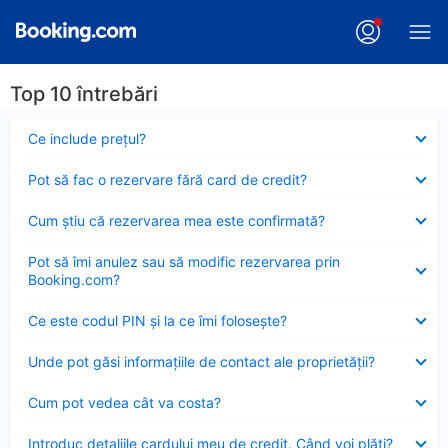
Top 10 întrebări
Element
Ce include preţul?
închis
Element
Pot să fac o rezervare fără card de credit?
închis
Element
Cum ştiu că rezervarea mea este confirmată?
închis
Element
Pot să îmi anulez sau să modific rezervarea prin
închis
Booking.com?
Element
Ce este codul PIN şi la ce îmi foloseşte?
închis
Element
Unde pot găsi informațiile de contact ale proprietății?
închis
Element
Cum pot vedea cât va costa?
închis
Element
Introduc detaliile cardului meu de credit. Când voi plăti?