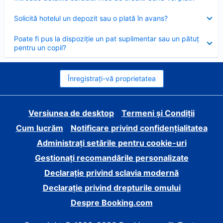
închis
Element
Solicită hotelul un depozit sau o plată în avans?
închis
Element
Poate fi pus la dispoziție un pat suplimentar sau un pătuț
închis
pentru un copil?
Înregistrați-vă proprietatea
Versiunea de desktop
Termeni și Condiții
Cum lucrăm
Notificare privind confidențialitatea
Administrați setările pentru cookie-uri
Gestionați recomandările personalizate
Declarație privind sclavia modernă
Declarație privind drepturile omului
Despre Booking.com