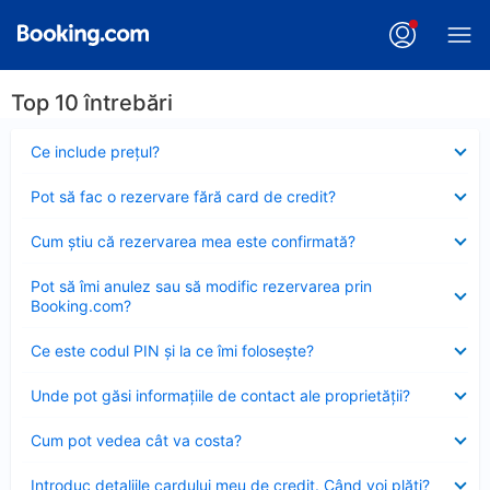
Top 10 întrebări
Element
Ce include preţul?
închis
Element
Pot să fac o rezervare fără card de credit?
închis
Element
Cum ştiu că rezervarea mea este confirmată?
închis
Element
Pot să îmi anulez sau să modific rezervarea prin
închis
Booking.com?
Element
Ce este codul PIN şi la ce îmi foloseşte?
închis
Element
Unde pot găsi informațiile de contact ale proprietății?
închis
Element
Cum pot vedea cât va costa?
închis
Element
Introduc detaliile cardului meu de credit. Când voi plăti?