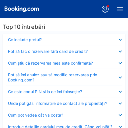
Top 10 întrebări
Element
Ce include preţul?
închis
Element
Pot să fac o rezervare fără card de credit?
închis
Element
Cum ştiu că rezervarea mea este confirmată?
închis
Element
Pot să îmi anulez sau să modific rezervarea prin
închis
Booking.com?
Element
Ce este codul PIN şi la ce îmi foloseşte?
închis
Element
Unde pot găsi informațiile de contact ale proprietății?
închis
Element
Cum pot vedea cât va costa?
închis
Element
Introduc detaliile cardului meu de credit. Când voi plăti?