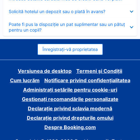
închis
Element
Solicită hotelul un depozit sau o plată în avans?
închis
Element
Poate fi pus la dispoziție un pat suplimentar sau un pătuț
închis
pentru un copil?
Înregistrați-vă proprietatea
Versiunea de desktop
Termeni și Condiții
Cum lucrăm
Notificare privind confidențialitatea
Administrați setările pentru cookie-uri
Gestionați recomandările personalizate
Declarație privind sclavia modernă
Declarație privind drepturile omului
Despre Booking.com